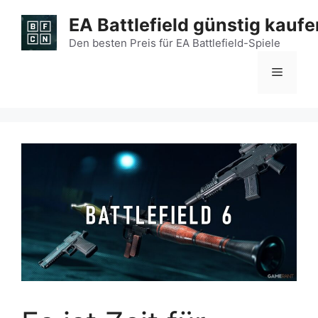
Zum
EA Battlefield günstig kaufe
Inhalt
springen
Den besten Preis für EA Battlefield-Spiele
Menü