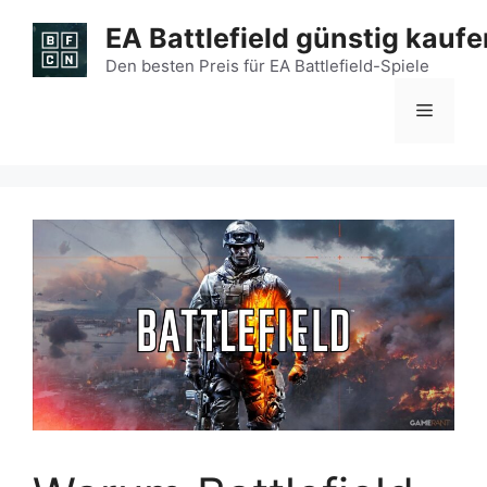
Zum
EA Battlefield günstig kaufe
Inhalt
springen
Den besten Preis für EA Battlefield-Spiele
Menü