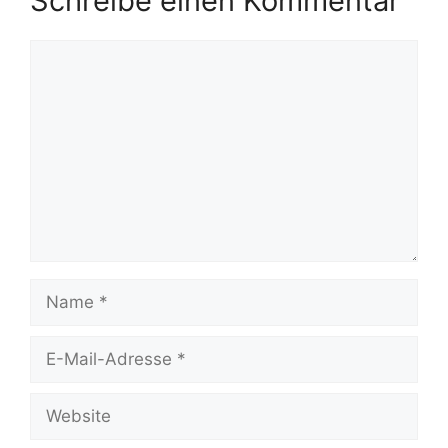
Schreibe einen Kommentar
Kommentar
Name
E-
Mail-
Adresse
Website