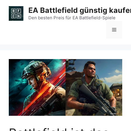
Zum
EA Battlefield günstig kaufe
Inhalt
springen
Den besten Preis für EA Battlefield-Spiele
Menü