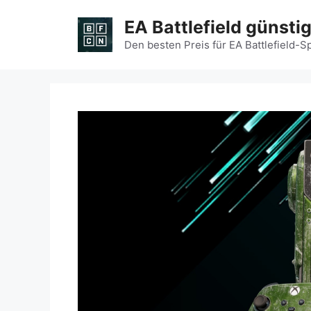
Zum
EA Battlefield günsti
Inhalt
springen
Den besten Preis für EA Battlefield-S