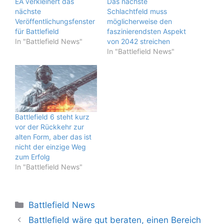
EA verkleinert das
Das nächste
nächste
Schlachtfeld muss
Veröffentlichungsfenster
möglicherweise den
für Battlefield
faszinierendsten Aspekt
In "Battlefield News"
von 2042 streichen
In "Battlefield News"
Battlefield 6 steht kurz
vor der Rückkehr zur
alten Form, aber das ist
nicht der einzige Weg
zum Erfolg
In "Battlefield News"
Kategorien
Battlefield News
Battlefield wäre gut beraten, einen Bereich