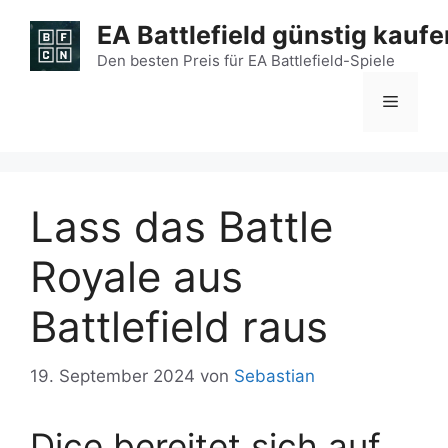
Zum
EA Battlefield günstig kaufe
Inhalt
springen
Den besten Preis für EA Battlefield-Spiele
Menü
Lass das Battle
Royale aus
Battlefield raus
19. September 2024
von
Sebastian
Dice bereitet sich auf