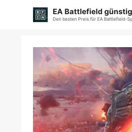
Zum
EA Battlefield günsti
Inhalt
springen
Den besten Preis für EA Battlefield-S