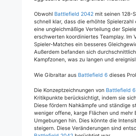
Obwohl
Battlefield 2042
mit seinen 128-S
schnell klar, dass die erhöhte Spielerza
eine ungleichmäßige Verteilung der Spie
erschwerten koordiniertes Teamplay. Im V
Spieler-Matches ein besseres Gleichgewi
Außerdem befanden sich durchschnittlich n
Kampfzonen, was zu langen und ereignisl
Wie Gibraltar aus
Battlefield 6
dieses Pro
Die Konzeptzeichnungen von
Battlefield 6
Kritikpunkte berücksichtigt, indem sie s
Diese fördern Nahkämpfe und ständige st
weniger offene, karge Flächen und mehr 
Umgebungen hin. Dies könnte die Intensitä
steigern. Diese Veränderungen sind ents
Battlefield 2042
berüchtigt war.