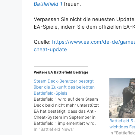
Battlefield 1
freuen.
Verpassen Sie nicht die neuesten Updat
EA-Spiele, indem Sie dem offiziellen EA-K
Quelle:
https://www.ea.com/de-de/games/ba
cheat-update
Weitere EA Battlefield Beiträge
Steam Deck-Benutzer besorgt
über die Zukunft des beliebten
Battlefield-Spiels
Battlefield 1 wird auf dem Steam
Deck bald nicht mehr unterstützt
EA hat bestätigt, dass das Anti-
Cheat-System im September in
Battlefield 5 
Battlefield 1 implementiert wird.
wichtiges Fe
Dies ist eine gute Nachricht für
In "Battlefield News"
In "Battlefie