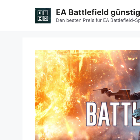
Zum
EA Battlefield günsti
Inhalt
springen
Den besten Preis für EA Battlefield-S