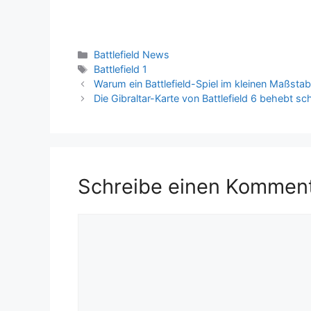
Spieler, die sich gegen Cheater in
Multiplayer-Spielen wehren wollen.
Allerdings gibt es eine Gruppe von
Nutzern, die von dieser
Kategorien
Battlefield News
Ankündigung…
Schlagwörter
Battlefield 1
Warum ein Battlefield-Spiel im kleinen Maßstab
Die Gibraltar-Karte von Battlefield 6 behebt 
Schreibe einen Kommen
Kommentar