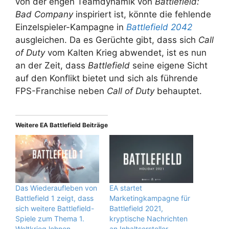
von der engen Teamdynamik von
Battlefield:
Bad Company
inspiriert ist, könnte die fehlende
Einzelspieler-Kampagne in
Battlefield 2042
ausgleichen. Da es Gerüchte gibt, dass sich
Call
of Duty
vom Kalten Krieg abwendet, ist es nun
an der Zeit, dass
Battlefield
seine eigene Sicht
auf den Konflikt bietet und sich als führende
FPS-Franchise neben
Call of Duty
behauptet.
Weitere EA Battlefield Beiträge
Das Wiederaufleben von
EA startet
Battlefield 1 zeigt, dass
Marketingkampagne für
sich weitere Battlefield-
Battlefield 2021,
Spiele zum Thema 1.
kryptische Nachrichten
Weltkrieg lohnen
an Inhaltsersteller