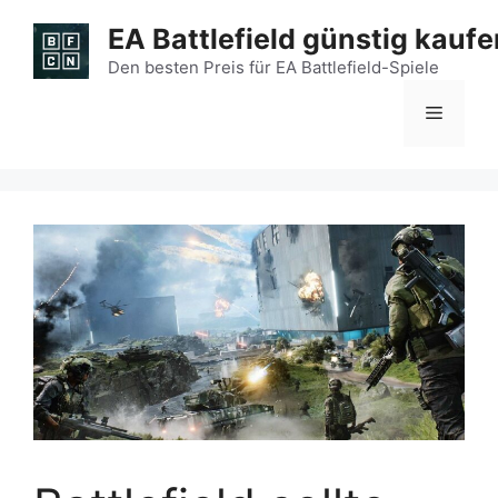
Zum
EA Battlefield günstig kaufe
Inhalt
springen
Den besten Preis für EA Battlefield-Spiele
Menü