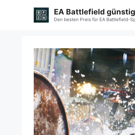
Zum
EA Battlefield günsti
Inhalt
springen
Den besten Preis für EA Battlefield-S