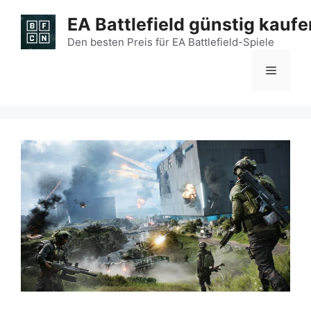
Zum
EA Battlefield günstig kaufe
Inhalt
springen
Den besten Preis für EA Battlefield-Spiele
Menü