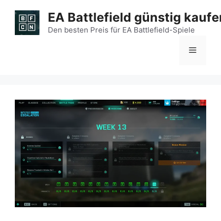
Zum
EA Battlefield günstig kaufe
Inhalt
springen
Den besten Preis für EA Battlefield-Spiele
Menü