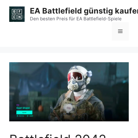
Zum
EA Battlefield günstig kaufe
Inhalt
springen
Den besten Preis für EA Battlefield-Spiele
Menü