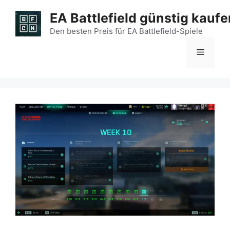
Zum
EA Battlefield günstig kaufe
Inhalt
springen
Den besten Preis für EA Battlefield-Spiele
Menü