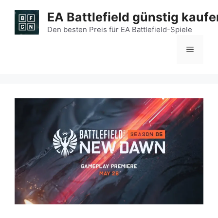
Zum
EA Battlefield günstig kaufe
Inhalt
springen
Den besten Preis für EA Battlefield-Spiele
Menü