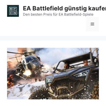
Zum
EA Battlefield günstig kaufe
Inhalt
springen
Den besten Preis für EA Battlefield-Spiele
Menü