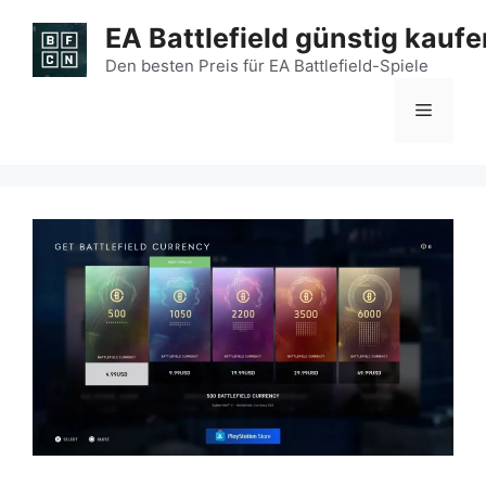
Zum
EA Battlefield günstig kaufe
Inhalt
springen
Den besten Preis für EA Battlefield-Spiele
Menü