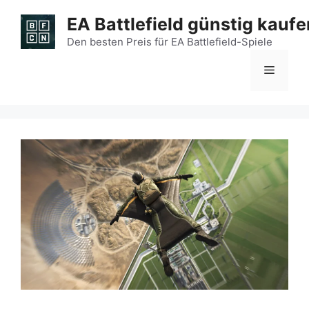
Zum
EA Battlefield günstig kaufe
Inhalt
springen
Den besten Preis für EA Battlefield-Spiele
Menü