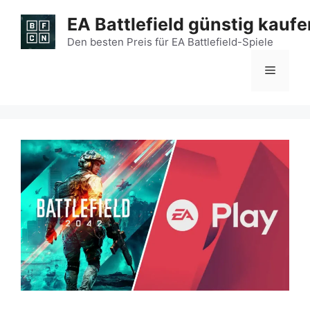
Zum
EA Battlefield günstig kaufe
Inhalt
springen
Den besten Preis für EA Battlefield-Spiele
Menü