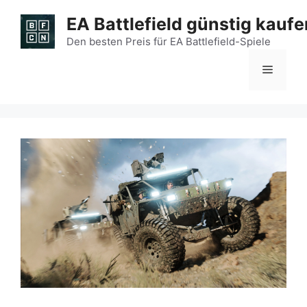
Zum
EA Battlefield günstig kaufe
Inhalt
springen
Den besten Preis für EA Battlefield-Spiele
Menü