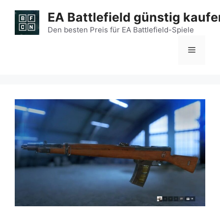
Zum
EA Battlefield günstig kaufe
Inhalt
springen
Den besten Preis für EA Battlefield-Spiele
Menü