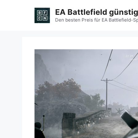
Zum
EA Battlefield günsti
Inhalt
springen
Den besten Preis für EA Battlefield-S