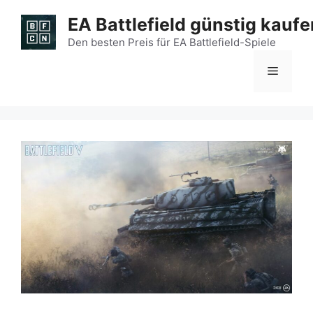
Zum
EA Battlefield günstig kaufe
Inhalt
springen
Den besten Preis für EA Battlefield-Spiele
Menü