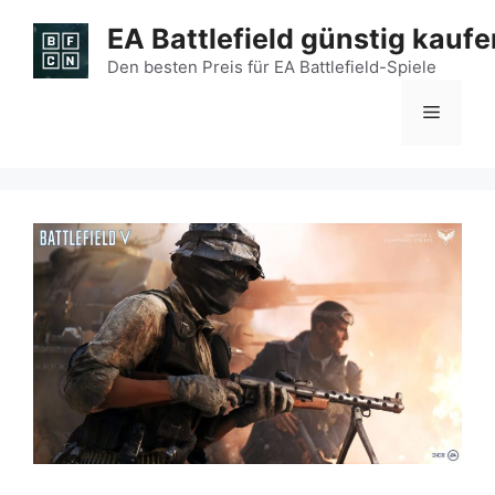
Zum
EA Battlefield günstig kaufe
Inhalt
springen
Den besten Preis für EA Battlefield-Spiele
Menü