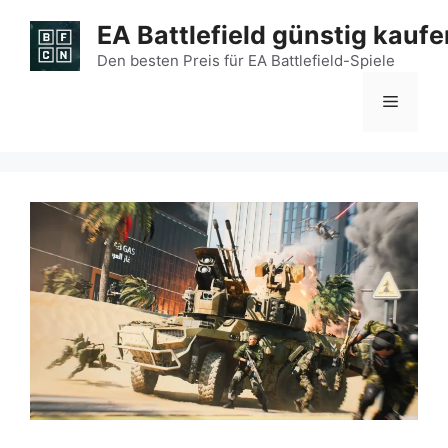
Zum
EA Battlefield günstig kaufe
Inhalt
springen
Den besten Preis für EA Battlefield-Spiele
Menü