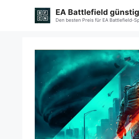
Zum
EA Battlefield günsti
Inhalt
springen
Den besten Preis für EA Battlefield-S