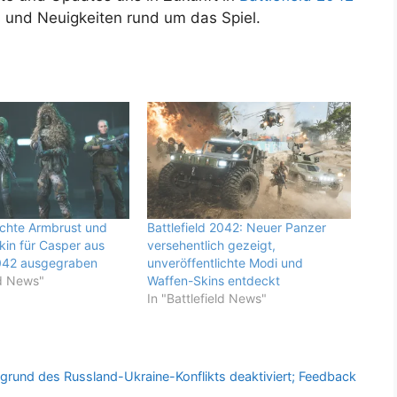
s und Neuigkeiten rund um das Spiel.
ichte Armbrust und
Battlefield 2042: Neuer Panzer
kin für Casper aus
versehentlich gezeigt,
2042 ausgegraben
unveröffentlichte Modi und
ld News"
Waffen-Skins entdeckt
In "Battlefield News"
fgrund des Russland-Ukraine-Konflikts deaktiviert; Feedback