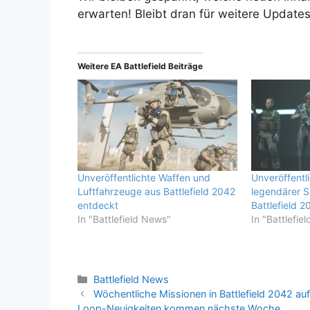
erwarten! Bleibt dran für weitere Update
Weitere EA Battlefield Beiträge
Unveröffentlichte Waffen und
Unveröffentl
Luftfahrzeuge aus Battlefield 2042
legendärer S
entdeckt
Battlefield 
In "Battlefield News"
In "Battlefie
Kategorien
Battlefield News
Wöchentliche Missionen in Battlefield 2042 au
Loop-Neuigkeiten kommen nächste Woche