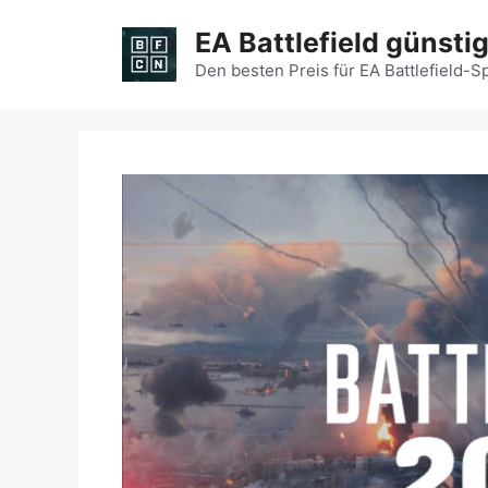
Zum
EA Battlefield günsti
Inhalt
springen
Den besten Preis für EA Battlefield-S