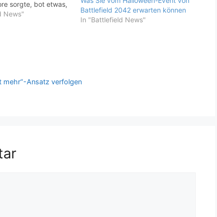
Was Sie vom Halloween-Event von
ore sorgte, bot etwas,
Battlefield 2042 erwarten können
rer Militär-Shooter zu
ld News"
In "Battlefield News"
bieten konnte. Während
einen großartigen
atte, Steel Beasts
Panzer-Gameplay und
ist mehr“-Ansatz verfolgen
tar