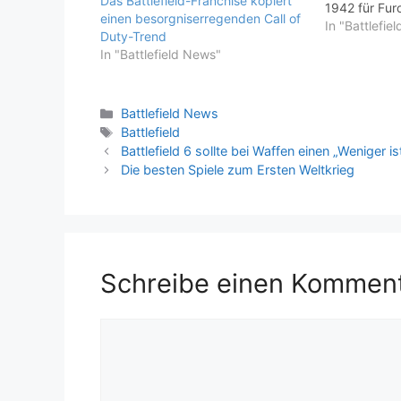
Das Battlefield-Franchise kopiert
1942 für Fur
einen besorgniserregenden Call of
das kein ande
In "Battlefie
Duty-Trend
dieser Zeit 
In "Battlefield News"
Call of Duty 
Bodenkampf h
ein solides 
Kategorien
Battlefield News
Combat…
Schlagwörter
Battlefield
Battlefield 6 sollte bei Waffen einen „Weniger 
Die besten Spiele zum Ersten Weltkrieg
Schreibe einen Kommen
Kommentar