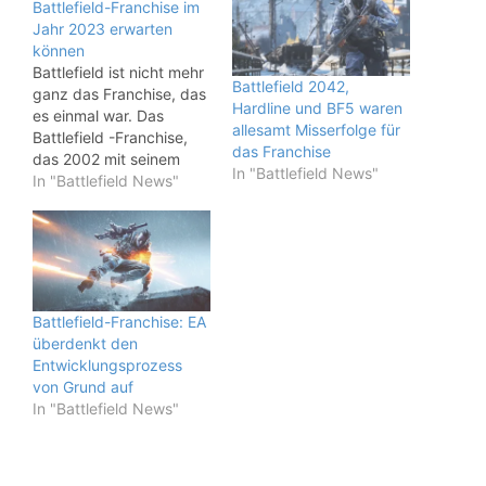
Battlefield-Franchise im
Jahr 2023 erwarten
können
Battlefield ist nicht mehr
Battlefield 2042,
ganz das Franchise, das
Hardline und BF5 waren
es einmal war. Das
allesamt Misserfolge für
Battlefield -Franchise,
das Franchise
das 2002 mit seinem
In "Battlefield News"
Debüttitel Battlefield
In "Battlefield News"
1942 für Furore sorgte,
bot etwas, das kein
anderer Militär-Shooter
zu dieser Zeit bieten
konnte. Während Call of
Duty einen großartigen
Battlefield-Franchise: EA
Bodenkampf hatte, Steel
überdenkt den
Beasts ein solides
Entwicklungsprozess
Panzer-Gameplay und
von Grund auf
Combat…
In "Battlefield News"