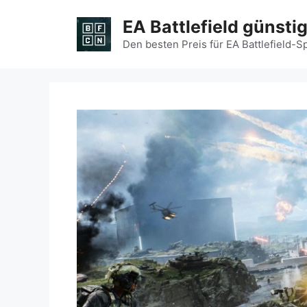
Zum
EA Battlefield günsti
Inhalt
springen
Den besten Preis für EA Battlefield-S