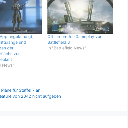
V-App angekündigt,
Offscreen-Jet-Gameplay von
rittsränge und
Battlefield 3
gen der
In "Battlefield News"
fläche zur
eplant
ld News"
Pläne für Staffel 7 an
Feature von 2042 nicht aufgeben