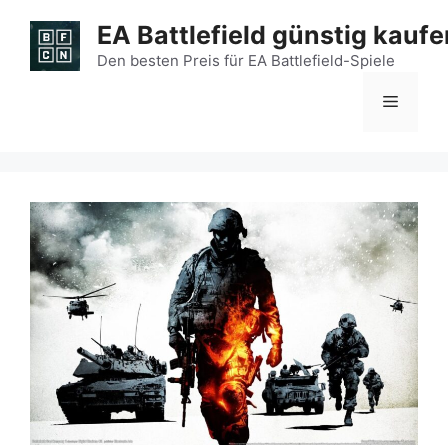
Zum
EA Battlefield günstig kaufe
Inhalt
springen
Den besten Preis für EA Battlefield-Spiele
Menü