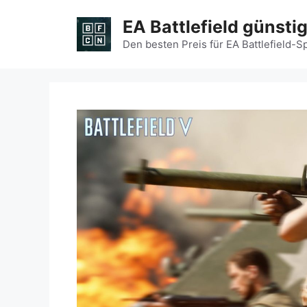
Zum
EA Battlefield günsti
Inhalt
springen
Den besten Preis für EA Battlefield-S