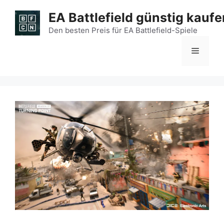
Zum
EA Battlefield günstig kaufe
Inhalt
springen
Den besten Preis für EA Battlefield-Spiele
Menü