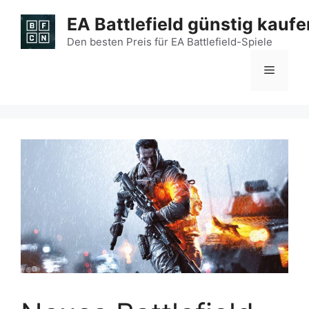
Zum
EA Battlefield günstig kaufe
Inhalt
springen
Den besten Preis für EA Battlefield-Spiele
Menü