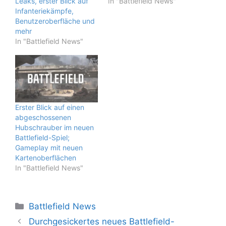
Leaks, erster Blick auf
In "Battlefield News"
Infanteriekämpfe,
Benutzeroberfläche und
mehr
In "Battlefield News"
Erster Blick auf einen
abgeschossenen
Hubschrauber im neuen
Battlefield-Spiel;
Gameplay mit neuen
Kartenoberflächen
In "Battlefield News"
Kategorien
Battlefield News
Durchgesickertes neues Battlefield-