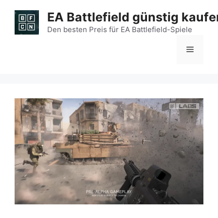
Zum
EA Battlefield günstig kaufe
Inhalt
springen
Den besten Preis für EA Battlefield-Spiele
Menü