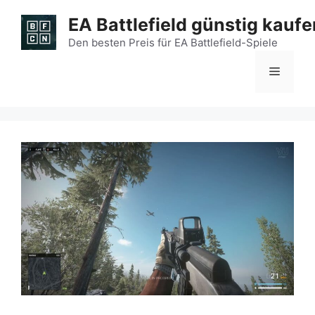
Zum
EA Battlefield günstig kaufe
Inhalt
springen
Den besten Preis für EA Battlefield-Spiele
Menü