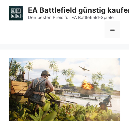
Zum
EA Battlefield günstig kaufe
Inhalt
springen
Den besten Preis für EA Battlefield-Spiele
Menü