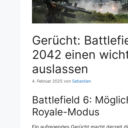
Gerücht: Battlefi
2042 einen wich
auslassen
4. Februar 2025
von
Sebastian
Battlefield 6: Mögli
Royale-Modus
Ein aufregendes Gerücht macht derzeit d