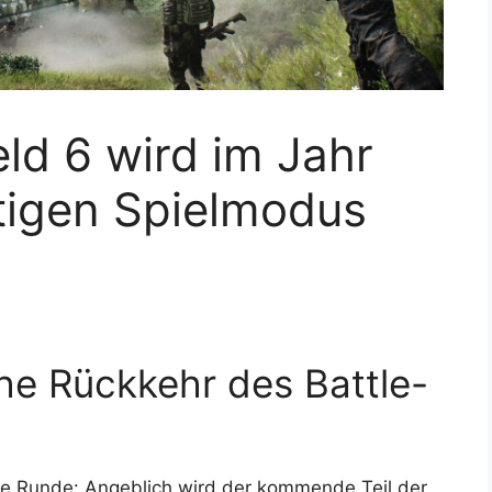
eld 6 wird im Jahr
tigen Spielmodus
che Rückkehr des Battle-
ie Runde: Angeblich wird der kommende Teil der