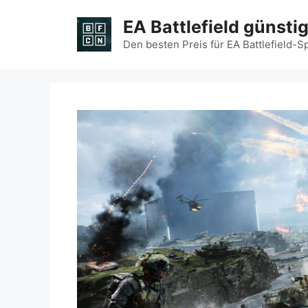
Zum
EA Battlefield günsti
Inhalt
springen
Den besten Preis für EA Battlefield-S