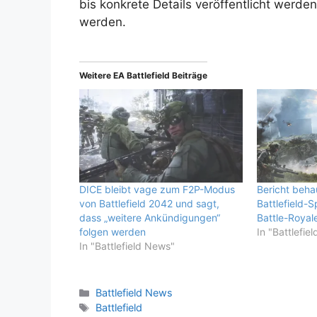
bis konkrete Details veröffentlicht werde
werden.
Weitere EA Battlefield Beiträge
DICE bleibt vage zum F2P-Modus
Bericht beha
von Battlefield 2042 und sagt,
Battlefield-S
dass „weitere Ankündigungen“
Battle-Royal
folgen werden
In "Battlefie
In "Battlefield News"
Kategorien
Battlefield News
Schlagwörter
Battlefield