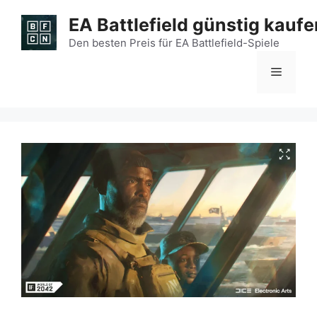
Zum
EA Battlefield günstig kaufe
Inhalt
springen
Den besten Preis für EA Battlefield-Spiele
Menü