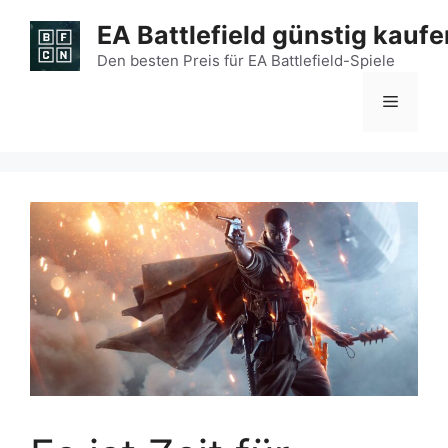
Zum
EA Battlefield günstig kaufe
Inhalt
springen
Den besten Preis für EA Battlefield-Spiele
Menü