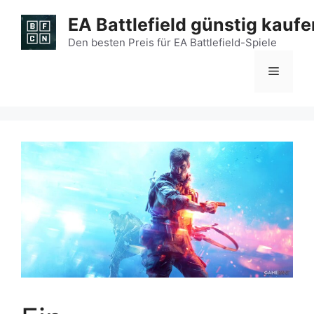
Zum
EA Battlefield günstig kaufe
Inhalt
springen
Den besten Preis für EA Battlefield-Spiele
Menü