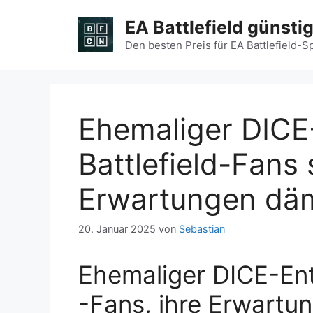
Zum
EA Battlefield günsti
Inhalt
springen
Den besten Preis für EA Battlefield-S
Ehemaliger DICE-
Battlefield-Fans s
Erwartungen dä
20. Januar 2025
von
Sebastian
Ehemaliger DICE-En
-Fans, ihre Erwartu