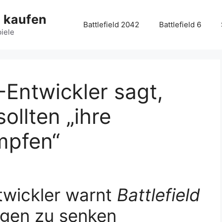
g kaufen
Battlefield 2042
Battlefield 6
piele
Entwickler sagt,
ollten „ihre
mpfen“
twickler warnt
Battlefield
ngen zu senken