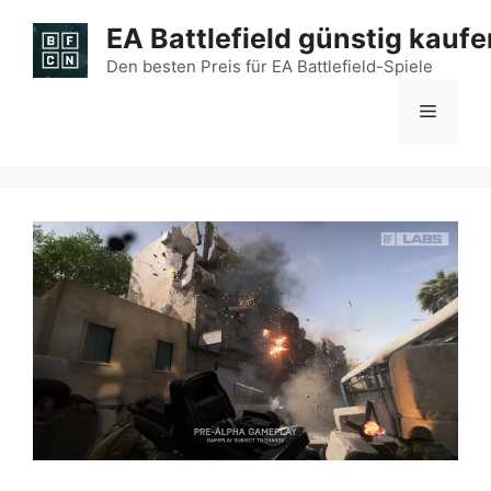
Zum
EA Battlefield günstig kaufe
Inhalt
springen
Den besten Preis für EA Battlefield-Spiele
Menü