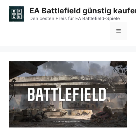
Zum
EA Battlefield günstig kaufe
Inhalt
springen
Den besten Preis für EA Battlefield-Spiele
Menü