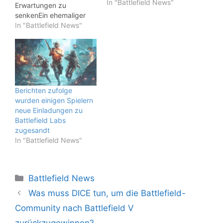
In "Battlefield News"
Erwartungen zu
senkenEin ehemaliger
Entwickler von DICE hat
In "Battlefield News"
Fans des beliebten
Battlefield Franchise
aufgerufen, ihre
Erwartungen für den
kommenden Teil der
Serie zu senken. Rizible,
Berichten zufolge
der behauptet, ein
wurden einigen Spielern
ehemaliger DICE-
neue Einladungen zu
Mitarbeiter zu sein, hat
Battlefield Labs
in den sozialen Medien
zugesandt
erklärt, dass das Spiel in
In "Battlefield News"
eine neue…
Kategorien
Battlefield News
Was muss DICE tun, um die Battlefield-
Community nach Battlefield V
zurückzugewinnen?