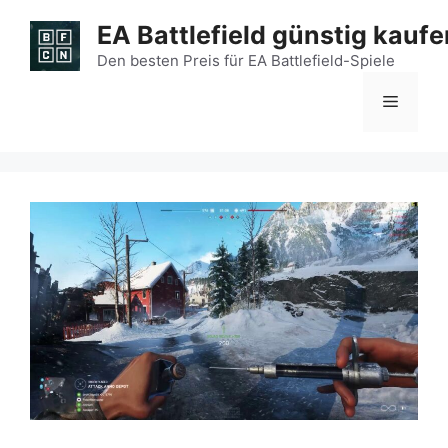
Zum
EA Battlefield günstig kaufe
Inhalt
springen
Den besten Preis für EA Battlefield-Spiele
Menü