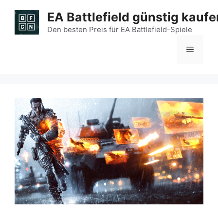
Zum
EA Battlefield günstig kaufe
Inhalt
springen
Den besten Preis für EA Battlefield-Spiele
Menü