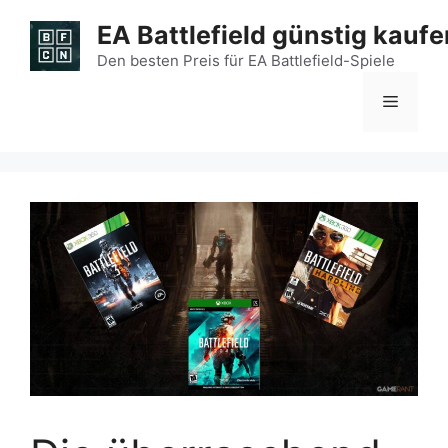
Zum
EA Battlefield günstig kaufe
Inhalt
springen
Den besten Preis für EA Battlefield-Spiele
Menü