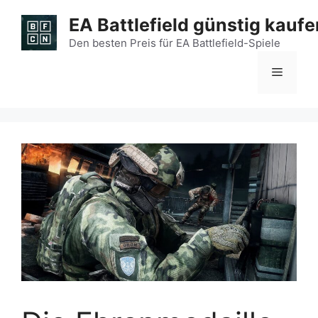
Zum
EA Battlefield günstig kaufe
Inhalt
springen
Den besten Preis für EA Battlefield-Spiele
Menü