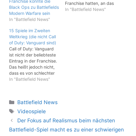
Franchise könnte die
Franchise hatten, an das
Black Ops zu Battlefields
sie sich wenden
In "Battlefield News"
Modern Warfare sein
konnten, aber diese
In "Battlefield News"
Zeiten sind lange vorbei.
Call of Duty ist zum
15 Spiele im Zweiten
größten Namen im FPS-
Weltkrieg (die nicht Call
Genre geworden und hat
of Duty: Vanguard sind)
anscheinend den
Call of Duty: Vanguard
größten Teil seiner
ist nicht der beliebteste
Konkurrenz getötet.
Eintrag in der Franchise.
Einer dieser
Das heißt jedoch nicht,
Konkurrenten…
dass es von schlechter
Qualität oder nicht
In "Battlefield News"
spielenswert ist. Es hat
immer noch das gleiche
Niveau an Politur, das
Kategorien
Battlefield News
die meisten Einträge in
der Serie haben, und die
Schlagwörter
Videospiele
Spieler haben nie
Der Fokus auf Realismus beim nächsten
Schwierigkeiten, eine
aktive…
Battlefield-Spiel macht es zu einer schwierigen