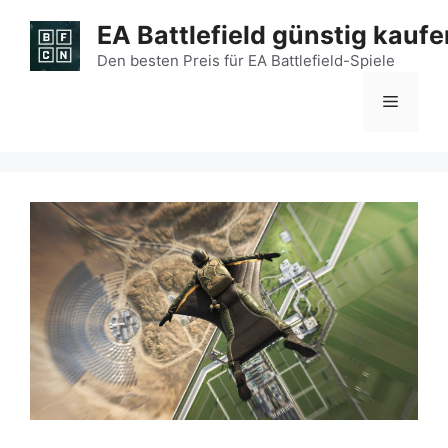
Zum
EA Battlefield günstig kaufe
Inhalt
springen
Den besten Preis für EA Battlefield-Spiele
Menü