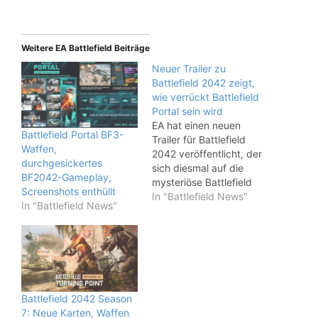
Weitere EA Battlefield Beiträge
Neuer Trailer zu
Battlefield 2042 zeigt,
wie verrückt Battlefield
Portal sein wird
EA hat einen neuen
Battlefield Portal BF3-
Trailer für Battlefield
Waffen,
2042 veröffentlicht, der
durchgesickertes
sich diesmal auf die
BF2042-Gameplay,
mysteriöse Battlefield
Screenshots enthüllt
Portal- Komponente
In "Battlefield News"
In "Battlefield News"
konzentriert. Es bietet
einen beeindruckenden
Einblick in den neuen
Modus und wird
sicherlich alle Fans der
Serie ansprechen.Falls
Sie es noch nicht gehört
Battlefield 2042 Season
haben, ermöglicht der
7: Neue Karten, Waffen