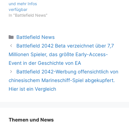
neue Battlefield Portal-
und mehr Infos
Modus den Spielern,
verfügbar
ihre…
In "Battlefield News"
Kategorien
Battlefield News
Battlefield 2042 Beta verzeichnet über 7,7
Millionen Spieler, das größte Early-Access-
Event in der Geschichte von EA
Battlefield 2042-Werbung offensichtlich von
chinesischem Marineschiff-Spiel abgekupfert.
Hier ist ein Vergleich
Themen und News