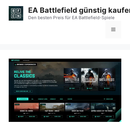
Zum
EA Battlefield günstig kaufe
Inhalt
springen
Den besten Preis für EA Battlefield-Spiele
Menü