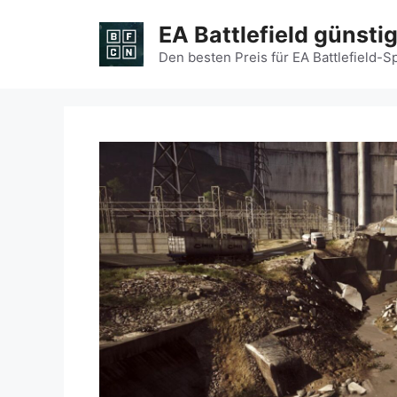
Zum
EA Battlefield günsti
Inhalt
springen
Den besten Preis für EA Battlefield-S