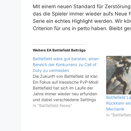
Mit einem neuen Standard für Zerstörun
das die Spieler immer wieder aufs Neue fo
Serie ein echtes Highlight werden. Wir 
Criterion für uns in petto haben. Bleibt g
Weitere EA Battlefield Beiträge
Battlefield wäre gut beraten, einen
Bereich der Konkurrenz zu Call of
Duty zu vermeiden
Die Zukunft von Battlefield ist klar:
Ein Fokus auf klassische PvP-Modi
Battlefield hat sich im Laufe der
Jahre immer wieder neu erfunden
Battlefield L
und dabei verschiedene Settings
Rückkehr ein
und Spielmodi ausprobiert. Doch
In "Battlefield News"
Mechanik
letztendlich ist es das klassische
In "Battlefie
PvP-Erlebnis, das die Fans am
meisten lieben. Mit dem nächsten
Teil der Battlefield-Reihe scheint