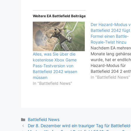
Weitere EA Battlefield Beiträge
Der Hazard-Modus v
Battlefield 2042 fügt
Formel einen Battle-
Royale-Twist hinzu
Nachdem EA mehrer
Monate lang gehänse
Alles, was Sie über die
wurde, hat er endlic
kostenlose Xbox Game
Hazard-Modus für
Pass-Testversion von
Battlefield 204 2 enth
Battlefield 2042 wissen
der der Multiplayer-A
In "Battlefield News"
müssen
einen leichten Battle
In "Battlefield News"
Royale-Twist hinzufü
Grundvoraussetzung 
mehrere Vierertrupps
die gegeneinander
antreten, aber anstat
Kills zu zielen, müsse
Kategorien
Battlefield News
Spieler Daten aus de
Der 8. Dezember wird ein trauriger Tag für Battlefiel
Karte extrahieren.