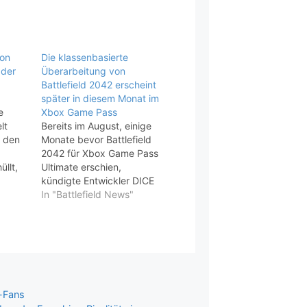
on
Die klassenbasierte
 der
Überarbeitung von
Battlefield 2042 erscheint
später in diesem Monat im
e
Xbox Game Pass
lt
Bereits im August, einige
h den
Monate bevor Battlefield
2042 für Xbox Game Pass
üllt,
Ultimate erschien,
ction
kündigte Entwickler DICE
-
an, dass die Klassen
In "Battlefield News"
gt.Die
während der dritten Staffel
sieht
des Spiels zurückkehren
 vor,
würden . Wir befinden uns
jetzt tief in Battlefield 2042
t auf
Season 3, und die große
n die
klassenbasierte
r
Überarbeitung des Spiels
d-Fans
startet schließlich noch…