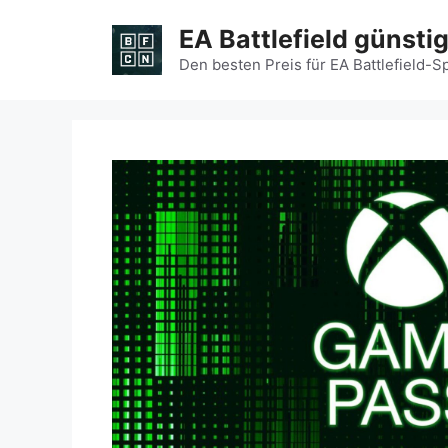
Zum
EA Battlefield günsti
Inhalt
springen
Den besten Preis für EA Battlefield-S