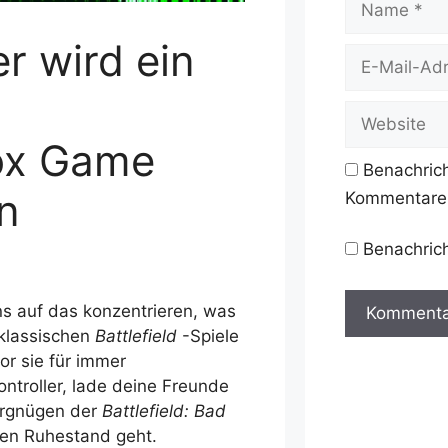
r wird ein
E-
Mail-
Adresse
Website
ox Game
Benachric
n
Kommentare 
Benachrich
ans auf das konzentrieren, was
 klassischen
Battlefield
-Spiele
r sie für immer
ntroller, lade deine Freunde
Vergnügen der
Battlefield: Bad
den Ruhestand geht.